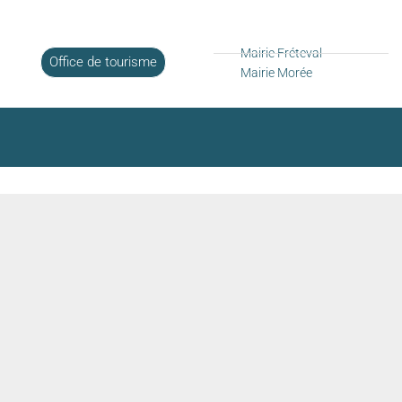
Mairie Fréteval
Office de tourisme
Mairie Morée