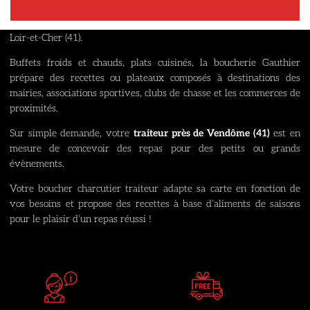
Présente depuis de nombreuses années à Morée, la boucherie –
charcuterie Gauthier propose également un service traiteur dans le
Loir-et-Cher (41).
Buffets froids et chauds, plats cuisinés, la boucherie Gauthier
prépare des recettes ou plateaux composés à destinations des
mairies, associations sportives, clubs de chasse et les commerces de
proximités.
Sur simple demande, votre
traiteur près de Vendôme (41)
est en
mesure de concevoir des repas pour des petits ou grands
évènements.
Votre boucher charcutier traiteur adapte sa carte en fonction de
vos besoins et propose des recettes à base d’aliments de saisons
pour le plaisir d’un repas réussi !